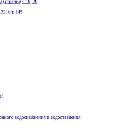
) страницы 19, 20
22, стр.145
а!
дного водоснабжения и водоотведения