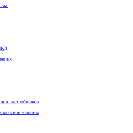
овке
 МКД
ования
ндив. застройщиков
и илососной машины