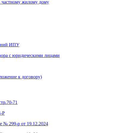
о частному жилому дому
заний ИПУ
овора с юридическими лицами
ложение к договору)
стр.70-71
4-Р
 № 299-р от 19.12.2024